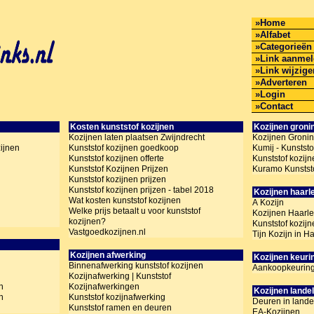
Home
Alfabet
Categorieën
Link aanme
Link wijzig
Adverteren
Login
Contact
Kosten kunststof kozijnen
Kozijnen groni
Kozijnen laten plaatsen Zwijndrecht
Kozijnen Groni
ijnen
Kunststof kozijnen goedkoop
Kumij - Kunststo
Kunststof kozijnen offerte
Kunststof kozij
Kunststof Kozijnen Prijzen
Kuramo Kunstst
Kunststof kozijnen prijzen
Kunststof kozijnen prijzen - tabel 2018
Kozijnen haar
Wat kosten kunststof kozijnen
A Kozijn
Welke prijs betaalt u voor kunststof
Kozijnen Haarl
kozijnen?
Kunststof kozij
Vastgoedkozijnen.nl
Tijn Kozijn in H
Kozijnen afwerking
Kozijnen keuri
Binnenafwerking kunststof kozijnen
Aankoopkeurin
Kozijnafwerking | Kunststof
n
Kozijnafwerkingen
Kozijnen landel
n
Kunststof kozijnafwerking
Deuren in landeli
Kunststof ramen en deuren
EA-Kozijnen