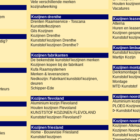
Vele verschillende merken
Houten kozijne
kozijnafwerking
Vacatures
eem
Kozijnen drenthe
Kozijnen lease
Drenten Raamservice - Toscana
Alterna
Kunststofkozijnen
Huren en lease
Gils Kozijnen
Kozijnen gespre
Kozijnen Drenthe
Kunststof kozij
Kunststof kozijnen Drenthe
dig?
Kunststof kozijnen Drenthe?
Kozijnen limbu
Kunststof kozij
Kozijnen fabrikanten
Martijn Kozijn
De bekendste kunststof kozijnen merken
Kozijnen kopen bij de fabrikant
Kozijnen mont
Kufa Raamsystemen
Derksmontage B
Merken & leveranciers
Kunststof kozij
Nedkozijn: Fabrikant kunststof kozijnen,
Montage
deuren
MTD Kunststof
Schipper-Ede
rteurs
Kozijnen noord
Kozijnen flevoland
Aluminium kozi
Aluminium kozijn Flevoland
PLOEG Kozijne
Houten kozijnen Flevoland
ᐅ Kunststof koz
KUNSTSTOF KOZIJNEN FLEVOLAND
Kunststof kozijnen Flevoland?
Kozijnen noord
Kozijnen Alkma
Kozijnen friesland
Kozijnen Noord
Home - Bouwvisie Friesland
dies
Kunststof kozij
Kunststof kozijnen
Timmerfabriek 