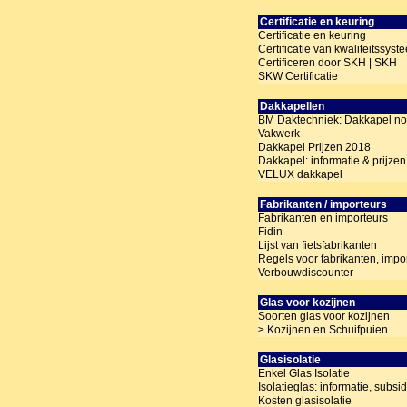
Certificatie en keuring
Certificatie en keuring
Certificatie van kwaliteitssyst
Certificeren door SKH | SKH
SKW Certificatie
Dakkapellen
BM Daktechniek: Dakkapel no
Vakwerk
Dakkapel Prijzen 2018
Dakkapel: informatie & prijzen
VELUX dakkapel
Fabrikanten / importeurs
Fabrikanten en importeurs
Fidin
Lijst van fietsfabrikanten
Regels voor fabrikanten, impo
Verbouwdiscounter
Glas voor kozijnen
Soorten glas voor kozijnen
≥ Kozijnen en Schuifpuien
Glasisolatie
Enkel Glas Isolatie
Isolatieglas: informatie, subsi
Kosten glasisolatie