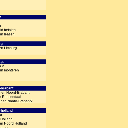
n
n
n
id betalen
nen leasen
rg
nen Limburg
age
.V.
nen monteren
-brabant
jnen Noord-Brabant
n Roosendaal
ijnen Noord-Brabant?
-holland
ar
-Holland
nen Noord Holland
Carper