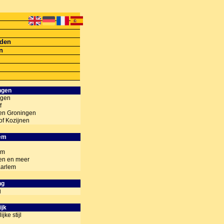
lden
en
ngen
ngen
f
nen Groningen
of Kozijnen
lem
em
nen en meer
aarlem
ng
g
ijk
jke stijl